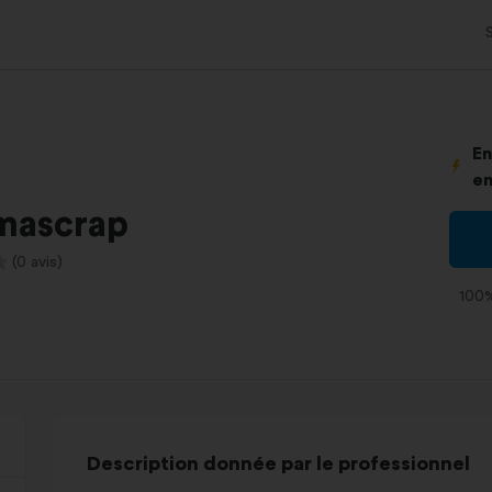
En
en
mascrap
(0 avis)
100%
Description donnée par le professionnel