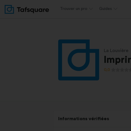
Trouver un pro
Guides
La Louvière
Impri
0,0
Informations vérifiées