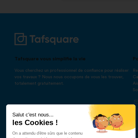
Tafsquare vous simplifie la vie
Po
Vous cherchez un professionnel de confiance pour réaliser
Re
vos travaux ? Nous nous occupons de vous les trouver,
Ca
totalement gratuitement.
Ai
So
Salut c'est nous...
les Cookies !
On a attendu d'être sûrs que le contenu