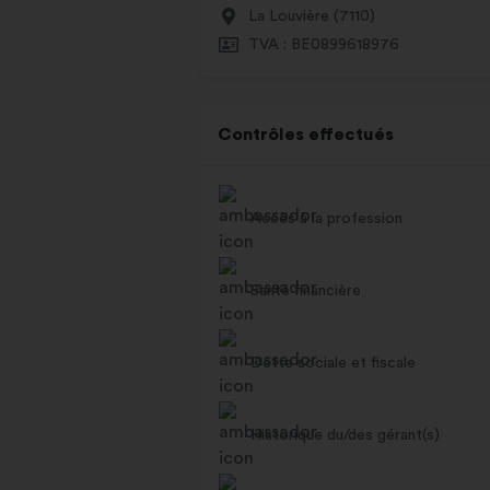
La Louvière (7110)
TVA : BE0899618976
Contrôles effectués
Accès à la profession
Santé financière
Dette sociale et fiscale
Historique du/des gérant(s)