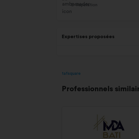
E-Réputation
Expertises proposées
tafsquare
Professionnels similai