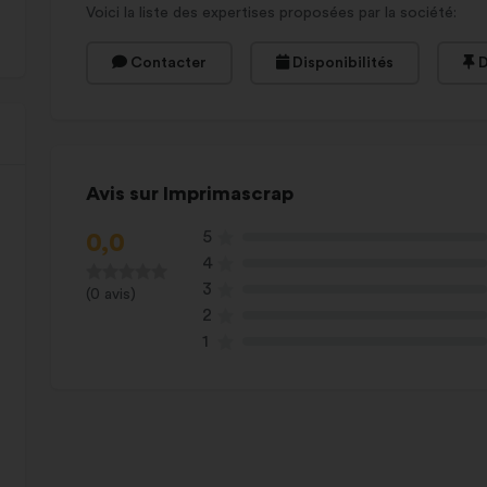
Voici la liste des expertises proposées par la société:
Contacter
Disponibilités
D
Avis sur Imprimascrap
5
0,0
4
3
(0 avis)
2
1