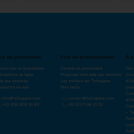
ur les particuliers
Pour les professionnels
À p
chercher un prestataire
Devenir un prestataire
Qui
lculatrice en ligne
Proposer mon aide aux sinistrés
Cond
de aux sinistrés
Les métiers sur Tafsquare
d'Ut
umettre un avis
Nos tarifs
proj
Cond
info@tafsquare.com
contact@tafsquare.com
d'Ut
+32 (0)2 808 30 83
+32 (0)71 96 21 02
Cond
– Ta
Poli
coo
Préf