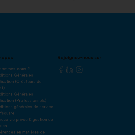
ropos
Rejoignez-nous sur
 sommes-nous ?
itions Générales
ilisation (Créateurs de
et)
itions Générales
ilisation (Professionnels)
itions générales de service
fsquare
tique vie privée & gestion de
kies
érences en matières de