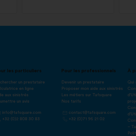
ur les particuliers
Pour les professionnels
À p
chercher un prestataire
Devenir un prestataire
Qui
lculatrice en ligne
Proposer mon aide aux sinistrés
Cond
de aux sinistrés
Les métiers sur Tafsquare
d'Ut
umettre un avis
Nos tarifs
proj
Cond
info@tafsquare.com
contact@tafsquare.com
d'Ut
+32 (0)2 808 30 83
+32 (0)71 96 21 02
Cond
– Ta
Poli