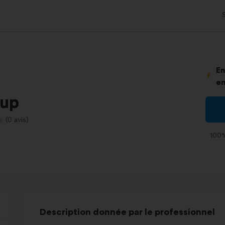
En
en
oup
(0 avis)
100%
Description donnée par le professionnel