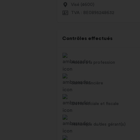
Visé (4600)
TVA : BE0895248632
Contrôles effectués
Accès à la profession
Santé financière
Dette sociale et fiscale
Historique du/des gérant(s)