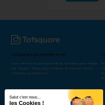
Tafsquare vous simplifie la vie
Po
Vous cherchez un professionnel de confiance pour réaliser
Re
vos travaux ? Nous nous occupons de vous les trouver,
Ca
totalement gratuitement.
Ai
So
Salut c'est nous...
les Cookies !