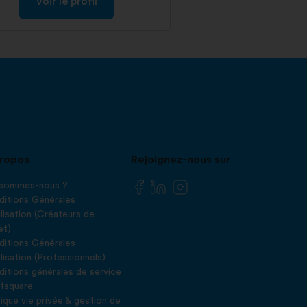
Voir le profil
ropos
Rejoignez-nous sur
 sommes-nous ?
itions Générales
ilisation (Créateurs de
et)
itions Générales
ilisation (Professionnels)
itions générales de service
fsquare
tique vie privée & gestion de