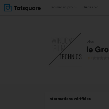
Trouver un pro
Guides
Visé
Ie Gr
0,0
Informations vérifiées