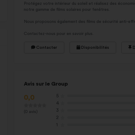
Protégez votre intérieur du soleil et réalisez des économ
notre gamme de films solaires pour fenêtres.
Nous proposons également des films de sécurité anti-effr
Contactez-nous pour en savoir plus.
Contacter
Disponibilités
D
Avis sur Ie Group
5
0,0
4
3
(0 avis)
2
1