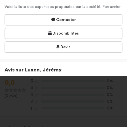
Voici la liste des expertises proposées par la société: Ferronnier
Contacter
Disponibilités
Devis
Avis sur Luxen, Jérémy
5
0%
0,0
4
0%
3
0%
(0 avis)
2
0%
1
0%