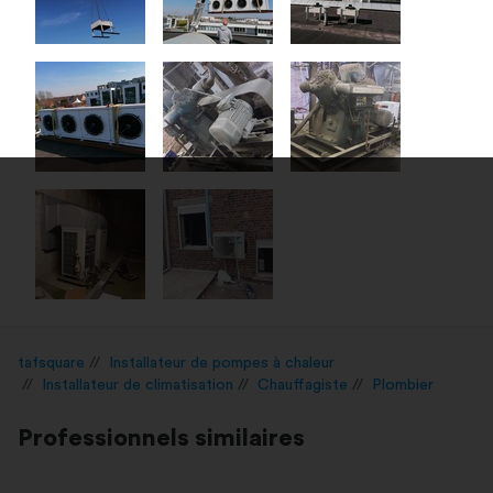
tafsquare
Installateur de pompes à chaleur
Installateur de climatisation
Chauffagiste
Plombier
Professionnels similaires