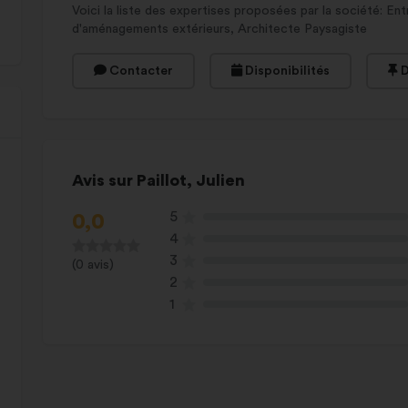
Voici la liste des expertises proposées par la société: En
d'aménagements extérieurs, Architecte Paysagiste
Contacter
Disponibilités
D
Avis sur Paillot, Julien
5
0,0
4
3
(0 avis)
2
1