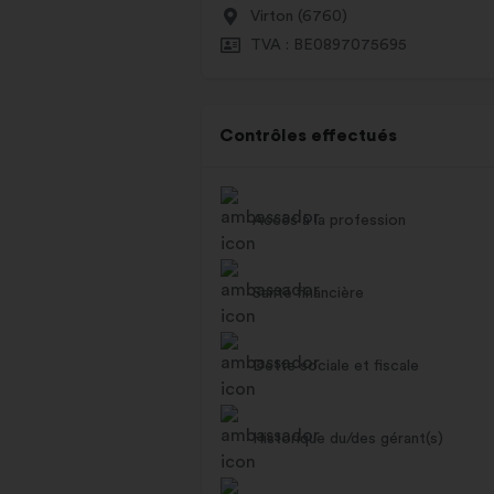
Virton (6760)
TVA : BE0897075695
Contrôles effectués
Accès à la profession
Santé financière
Dette sociale et fiscale
Historique du/des gérant(s)