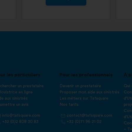
ur les particuliers
Pour les professionnels
À p
chercher un prestataire
Devenir un prestataire
Qui
lculatrice en ligne
Proposer mon aide aux sinistrés
Cond
de aux sinistrés
Les métiers sur Tafsquare
d'Ut
umettre un avis
Nos tarifs
proj
Cond
info@tafsquare.com
contact@tafsquare.com
d'Ut
+32 (0)2 808 30 83
+32 (0)71 96 21 02
Cond
– Ta