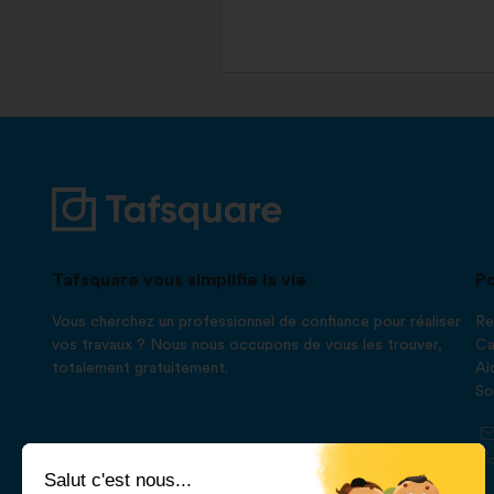
Tafsquare vous simplifie la vie
Po
Vous cherchez un professionnel de confiance pour réaliser
Re
vos travaux ? Nous nous occupons de vous les trouver,
Ca
totalement gratuitement.
Ai
So
Salut c'est nous...