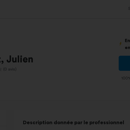
En
en
t, Julien
(0 avis)
100%
Description donnée par le professionnel