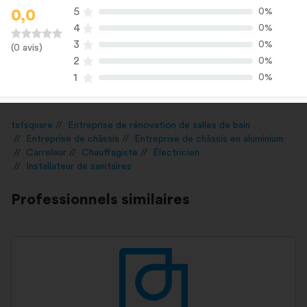
5
0%
0,0
4
0%
3
0%
(0 avis)
2
0%
1
0%
tafsquare
Entreprise de rénovation de salles de bain
Entreprise de châssis
Entreprise de châssis en aluminium
Carreleur
Chauffagiste
Électricien
Installateur de sanitaires
Professionnels similaires