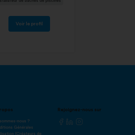
nstallateur de bâches de piscines
Voir le profil
ropos
Rejoignez-nous sur
 sommes-nous ?
itions Générales
ilisation (Créateurs de