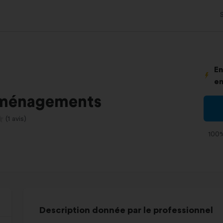
En
en
ménagements
(1 avis)
100%
Description donnée par le professionnel