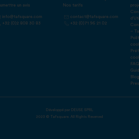
umettre un avis
Nos tarifs
proj
Cond
info@tafsquare.com
contact@tafsquare.com
d'Ut
+32 (0)2 808 30 83
+32 (0)71 96 21 02
Cond
– Ta
Poli
coo
Préf
coo
FA
Guid
Blo
Pre
Développé par
DEUSE SPRL
2023 © Tafsquare. All Rights Reserved
s Options
ètres de confidentialité, en garantissant la conformité avec le