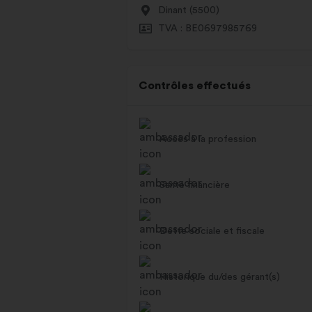
Dinant (5500)
TVA : BE0697985769
Contrôles effectués
Accès à la profession
Santé financière
Dette sociale et fiscale
Historique du/des gérant(s)