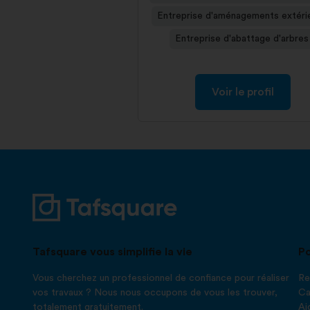
Entreprise d'aménagements extéri
Entreprise d'abattage d'arbres
Voir le profil
Tafsquare vous simplifie la vie
Po
Vous cherchez un professionnel de confiance pour réaliser
Re
vos travaux ? Nous nous occupons de vous les trouver,
Ca
totalement gratuitement.
Ai