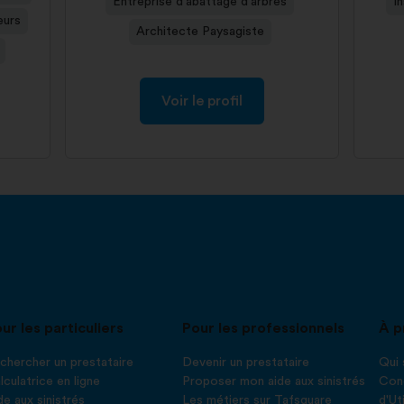
Entreprise d'abattage d'arbres
I
eurs
Architecte Paysagiste
Voir le profil
ur les particuliers
Pour les professionnels
À p
chercher un prestataire
Devenir un prestataire
Qui
lculatrice en ligne
Proposer mon aide aux sinistrés
Cond
de aux sinistrés
Les métiers sur Tafsquare
d'Ut