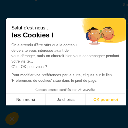
So
Salut c'est nous...
les Cookies !
On a attendu d'être sûrs que le contenu
de ce site vous intéresse avant de
vous déranger, mais on aimerait bien vous accompagner pendant
votre visite...
C'est OK pour vous ?
Pour modifier vos préférences par la suite, cliquez sur le lien
'Préférences de cookies' situé dans le pied de page.
Consentements certifiés par
Non merci
Je choisis
OK pour moi
Axeptio consent
Plateforme de Gestion du Consentement : Personnalisez vo
Notre plateforme vous permet d'adapter et de gérer vos param