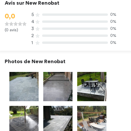
Avis sur New Renobat
5
0%
0,0
4
0%
3
0%
(0 avis)
2
0%
1
0%
Photos de New Renobat