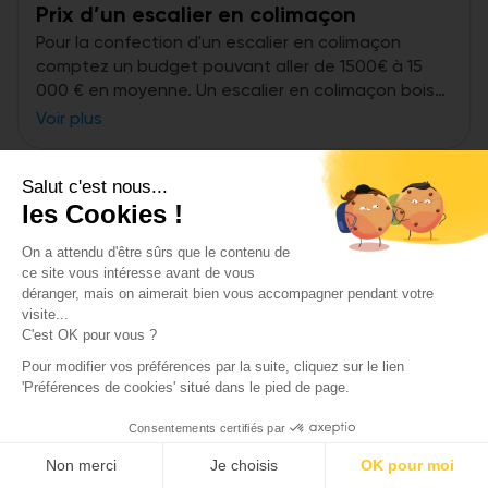
Prix d’un escalier en colimaçon
Pour la confection d'un escalier en colimaçon
comptez un budget pouvant aller de 1500€ à 15
000 € en moyenne. Un escalier en colimaçon bois
coute généralement 3000€.
Voir plus
Salut c'est nous...
les Cookies !
On a attendu d'être sûrs que le contenu de
ce site vous intéresse avant de vous
déranger, mais on aimerait bien vous accompagner pendant votre
visite...
C'est OK pour vous ?
Pour modifier vos préférences par la suite, cliquez sur le lien
'Préférences de cookies' situé dans le pied de page.
Consentements certifiés par
Non merci
Je choisis
OK pour moi
Prix d’un escalier sur mesure