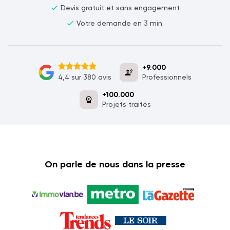
check
Devis gratuit et sans engagement
check
Votre demande en 3 min.
+9.000
engineering
Professionnels
4,4 sur 380 avis
+100.000
workspace_premium
Projets traités
On parle de nous dans la presse